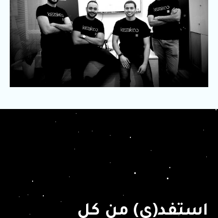
استفد(ي) من كل