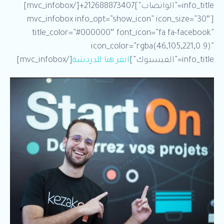
info_title=”الواتصاب”]212688873407+[/mvc_infobox]
[mvc_infobox info_opt=”show_icon” icon_size=”30″
title_color=”#000000″ font_icon=”fa fa-facebook”
icon_color=”rgba(46,105,221,0.9)”
info_title=”الفيسبوك”]
انقر هنا للدردشة
[/mvc_infobox]