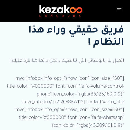
فريق حقيقي وراء هذا
النظام !
اتصل بنا بالوسائل التي تناسبك ، نحن دائما هنا للرد عليك:
[mvc_infobox info_opt=”show_icon” icon_size=”30″
title_color=”#000000″ font_icon=”fa fa-volume-control-
phone” icon_color=”rgba(36,123,160,0.9)”
info_title=”الهاتف”]212688877115+[/mvc_infobox]
[mvc_infobox info_opt=”show_icon” icon_size=”30″
title_color=”#000000″ font_icon=”fa fa-whatsapp”
icon_color=”rgba(43,209,101,0.9)”