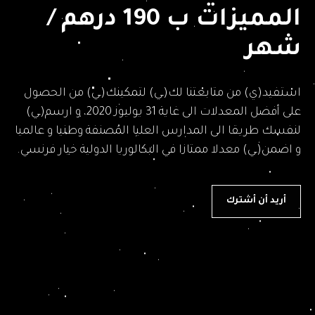
المميزات ب 190 درهم /
شهر
استفيد(ي) من متابعتنا لك(ـي) لتمكينك(ـي) من الحصول
على أفضل المعدلات الى غاية 31 يوليوز 2020، و ارسم(ـي)
لنفسك طريقا الى المدارس العليا المُصنفة وطنيا و عالميا
و اضمن(ـي) معدلا ممتازا في البكالوريا الدولية خيار فرنسي.
أريد أن أشترك