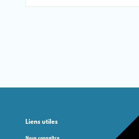
Concours médecine blanc 8 [CHIMI
Concours médecine blanc 8 [SVT]
Liens utiles
Nous connaître