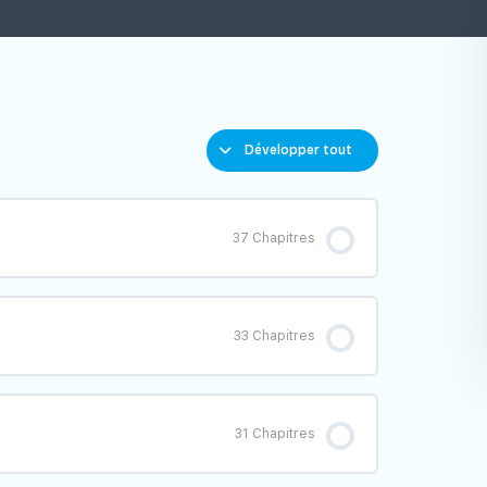
Développer tout
37 Chapitres
0% TERMINÉ
0/37 étape(s)
33 Chapitres
tes
0% TERMINÉ
0/33 étape(s)
31 Chapitres
 localisation de l'information