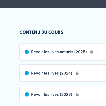
CONTENU DU COURS
Revoir les lives actuels (2025)
Contenu du Leçon
Revoir les lives (2024)
L1- MATHS : Introduction - Les limi
Contenu du Leçon
Revoir les lives (2023)
L1- SVT : Introduction - Support et
génétique
L1- PHYSIQUE : Ordre de grandeur