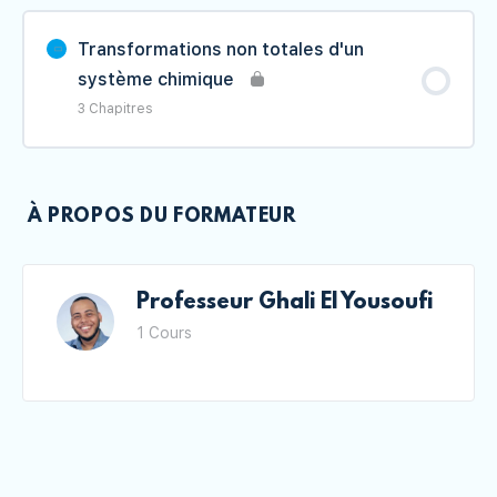
Contenu du Leçon
0% TERMINÉ
0/3 étape(s)
Transformations non totales d'un
système chimique
Questions qui se posent au chimiste
3 Chapitres
Transformations rapides et lentes des
Contenu du Leçon
systèmes chimiques
0% TERMINÉ
0/3 étape(s)
À PROPOS DU FORMATEUR
Suivi temporel d'une transformation
Transformations chimiques non totales :
chimique, Vitesse de réaction
Notions préliminaires
Professeur Ghali El Yousoufi
1 Cours
L'état d'équilibre d'un système chimique
Transformations liées à des réactions
acido-basiques dans une solution