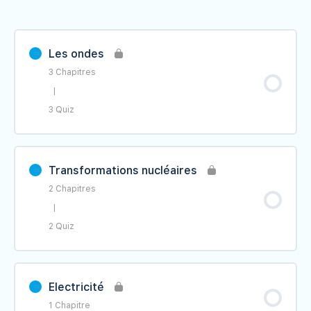
Les ondes
3 Chapitres
|
3 Quiz
Contenu du Leçon
0% TERMINÉ
0/3 étape(s)
Transformations nucléaires
2 Chapitres
Les ondes mécanique progressives
|
2 Quiz
QUIZ les ondes mécaniques progressives
Contenu du Leçon
0% TERMINÉ
0/2 étape(s)
Les ondes mécaniques progressives
Electricité
périodiques
1 Chapitre