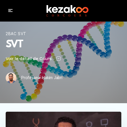
2BAC SVT
SVT
Voir le détail de Cours
Professeur Hakim Jabri