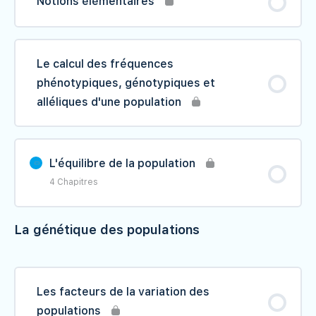
Notions élémentaires
II- L'analyse des arbres généalogiques
V- Evaluation
III- L'analyse des caryotypes
Le calcul des fréquences
Les lois statistiques
phénotypiques, génotypiques et
alléliques d'une population
IV- La translocation équilibrée
V- Le diagnostique prénatal
L'équilibre de la population
4 Chapitres
La génétique humaine
La génétique des populations
Contenu du Leçon
0% TERMINÉ
0/4 étape(s)
I- La loi de Hardy-Weinberg et la
population idéale et théorique
Les facteurs de la variation des
populations