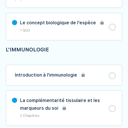
II- Interprétation de la loi Hardy-Weinberg
III- Le test de l'équilibre d'une population
Le concept biologique de l'espèce
naturelle
1 Quiz
IV- Applications de la loi Hardy-Weinberg
L'IMMUNOLOGIE
Contenu du Leçon
La génétiques des populations
Introduction à l'immunologie
La complémentarité tissulaire et les
marqueurs du soi
2 Chapitres