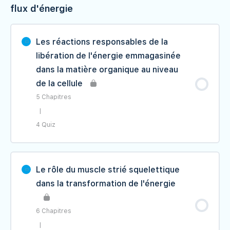
flux d'énergie
Les réactions responsables de la
libération de l'énergie emmagasinée
dans la matière organique au niveau
de la cellule
5 Chapitres
|
4 Quiz
Contenu du Leçon
0% TERMINÉ
0/5 étape(s)
Le rôle du muscle strié squelettique
dans la transformation de l'énergie
I- Mise en évidence
6 Chapitres
II- La glycolyse : une phase commune aux
|