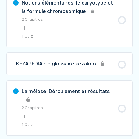
Notions élémentaires: le caryotype et
la formule chromosomique
Exercices
Le principe: la transgenèse naturelle
2 Chapitres
|
Expression de l'information génétique
II- Les techniques
1 Quiz
III- Quelques applications et
Contenu du Leçon
0% TERMINÉ
0/2 étape(s)
problématiques
KEZAPEDIA : le glossaire kezakoo
Le génie génétique
Le caryotype; Concept et technique de
réalisation
La méiose: Déroulement et résultats
La formule chromosomique
2 Chapitres
|
Le caryotype et la formule
chromosomique
1 Quiz