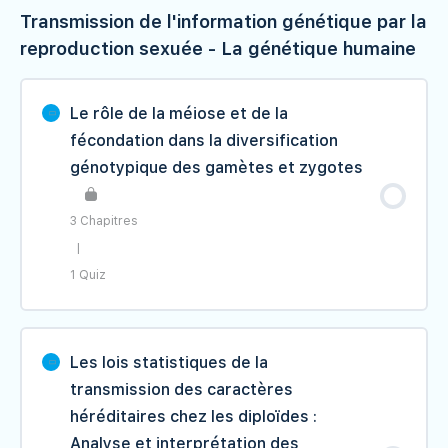
Transmission de l'information génétique par la
Contenu du Leçon
0% TERMINÉ
0/2 étape(s)
reproduction sexuée - La génétique humaine
I- Le mécanisme de la méiose et ses
résultats
Le rôle de la méiose et de la
fécondation dans la diversification
II- L'évolution de la quantité de l'ADN et
génotypique des gamètes et zygotes
du nombre des chromosomes durant la
méiose
3 Chapitres
|
Déroulement et résultats de la méiose
1 Quiz
Contenu du Leçon
0% TERMINÉ
0/3 étape(s)
Les lois statistiques de la
transmission des caractères
I- Le brassage interchromosomique
héréditaires chez les diploïdes :
Analyse et interprétation des