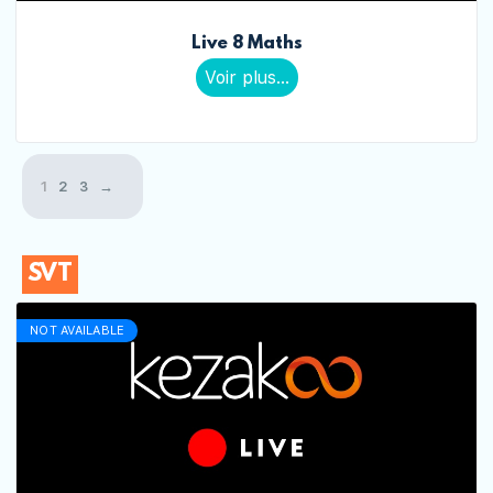
Live 8 Maths
Voir plus...
1
2
3
→
SVT
NOT AVAILABLE